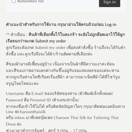
Remember me
Sign in
คำแนะนำสำหรับการใช้งาน กรุณาอ่านให้ครบถ้วนก่อน Log-in
** คำเตือน :
สินค้าที่เลือกทิ้งไว้ในตะกร้า จะยังไม่ถูกล๊อคเอาไว้ให้ลูก
เรือจนกว่าจะกด Submit my order
ลูกเรือจะต้องกด Submit my order เพื่อส่งคำสั่งซื้อ ร้านจึงจะได้รับคำ
สั่งซื้อ และลูกเรือจึงจะได้ผ้า/ร้านตัดตามที่เลือกค่ะ
สีของผ้าอาจมีเพี้ยนอยู่บ้าง เนื่องจากเป็นผ้าที่มีความเงาสะท้อน
และสีของภาพอาจแตกต่างกันขึ้นอยู่กับจอแสดงผลของแต่ละท่าน
หากลูกเรือท่านใดซีเรียสเรื่องสีผ้า สามารถมาเช็คสีผ้าได้ที่โชว์รูม
จรูญไหมไทยนะคะ
Username คือ E-mail ของบริษัทของท่าน (ตัวพิมพ์เล็กทั้งหมด)
Password คือ Personal ID (ตัวเลขเท่านั้น)
หากลงชื่อเข้าใช้ไม่ได้ หรือติดขัดปัญหาใดๆ กรุณาติดต่อแอดมินทาง
Line @charoonthaisilk
หรือ inbox มาที่เฟสบุ๊คเพจ Charoon Thai Silk for Tailoring Thai
Dress ค่ะ
ช่วงเวลาทำการจันทร์ - ศุกร์ 9.00น. - 17.00น.