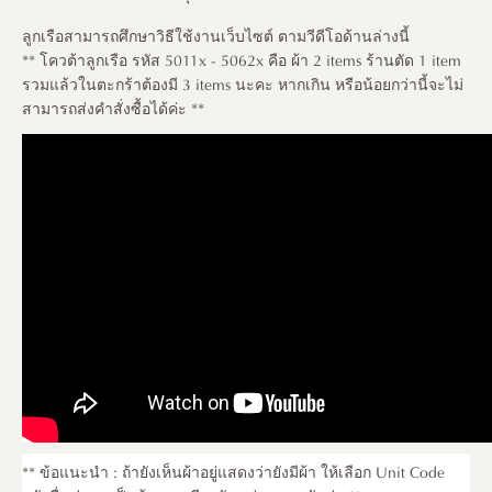
ลูกเรือสามารถศึกษาวิธีใช้งานเว็บไซต์ ตามวีดีโอด้านล่างนี้
** โควต้าลูกเรือ รหัส 5011x - 5062x คือ ผ้า 2 items ร้านตัด 1 item
รวมแล้วในตะกร้าต้องมี 3 items นะคะ หากเกิน หรือน้อยกว่านี้จะไม่
สามารถส่งคำสั่งซื้อได้ค่ะ **
** ข้อแนะนำ : ถ้ายังเห็นผ้าอยู่แสดงว่ายังมีผ้า ให้เลือก Unit Code