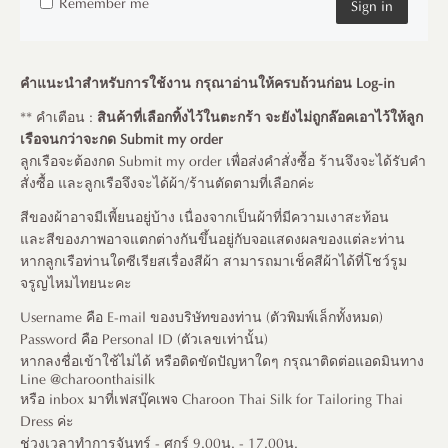
Remember me
Sign in
คำแนะนำสำหรับการใช้งาน กรุณาอ่านให้ครบถ้วนก่อน Log-in
** คำเตือน :
สินค้าที่เลือกทิ้งไว้ในตะกร้า จะยังไม่ถูกล๊อคเอาไว้ให้ลูก
เรือจนกว่าจะกด Submit my order
ลูกเรือจะต้องกด Submit my order เพื่อส่งคำสั่งซื้อ ร้านจึงจะได้รับคำ
สั่งซื้อ และลูกเรือจึงจะได้ผ้า/ร้านตัดตามที่เลือกค่ะ
สีของผ้าอาจมีเพี้ยนอยู่บ้าง เนื่องจากเป็นผ้าที่มีความเงาสะท้อน
และสีของภาพอาจแตกต่างกันขึ้นอยู่กับจอแสดงผลของแต่ละท่าน
หากลูกเรือท่านใดซีเรียสเรื่องสีผ้า สามารถมาเช็คสีผ้าได้ที่โชว์รูม
จรูญไหมไทยนะคะ
Username คือ E-mail ของบริษัทของท่าน (ตัวพิมพ์เล็กทั้งหมด)
Password คือ Personal ID (ตัวเลขเท่านั้น)
หากลงชื่อเข้าใช้ไม่ได้ หรือติดขัดปัญหาใดๆ กรุณาติดต่อแอดมินทาง
Line @charoonthaisilk
หรือ inbox มาที่เฟสบุ๊คเพจ Charoon Thai Silk for Tailoring Thai
Dress ค่ะ
ช่วงเวลาทำการจันทร์ - ศุกร์ 9.00น. - 17.00น.