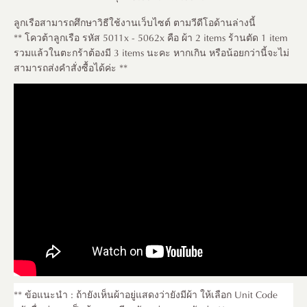
ลูกเรือสามารถศึกษาวิธีใช้งานเว็บไซต์ ตามวีดีโอด้านล่างนี้
** โควต้าลูกเรือ รหัส 5011x - 5062x คือ ผ้า 2 items ร้านตัด 1 item
รวมแล้วในตะกร้าต้องมี 3 items นะคะ หากเกิน หรือน้อยกว่านี้จะไม่
สามารถส่งคำสั่งซื้อได้ค่ะ **
** ข้อแนะนำ : ถ้ายังเห็นผ้าอยู่แสดงว่ายังมีผ้า ให้เลือก Unit Code